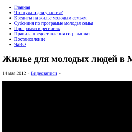
Главная
Что нужно для участия?
Кредиты на жилье молодым семьям
Субсидия по программе молодая семья
Программа в регионах
Правила предоставления соц. выплат
Постановление
ЧаВО
Жилье для молодых людей в 
14 мая 2012 »
Видеозаписи
»