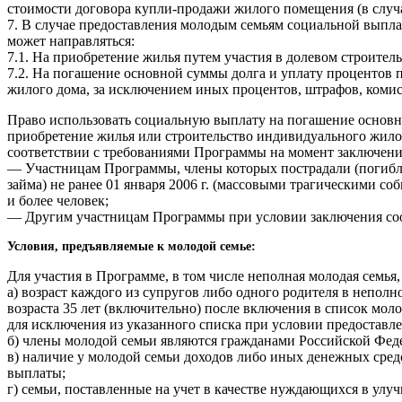
стоимости договора купли-продажи жилого помещения (в случая
7. В случае предоставления молодым семьям социальной выплат
может направляться:
7.1. На приобретение жилья путем участия в долевом строител
7.2. На погашение основной суммы долга и уплату процентов 
жилого дома, за исключением иных процентов, штрафов, комисс
Право использовать социальную выплату на погашение основн
приобретение жилья или строительство индивидуального жил
соответствии с требованиями Программы на момент заключения
— Участницам Программы, члены которых пострадали (погибли)
займа) не ранее 01 января 2006 г. (массовыми трагическими с
и более человек;
— Другим участницам Программы при условии заключения соотве
Условия, предъявляемые к молодой семье:
Для участия в Программе, в том числе неполная молодая семья
а) возраст каждого из супругов либо одного родителя в непол
возраста 35 лет (включительно) после включения в список мол
для исключения из указанного списка при условии предоставле
б) члены молодой семьи являются гражданами Российской Фед
в) наличие у молодой семьи доходов либо иных денежных сред
выплаты;
г) семьи, поставленные на учет в качестве нуждающихся в ул