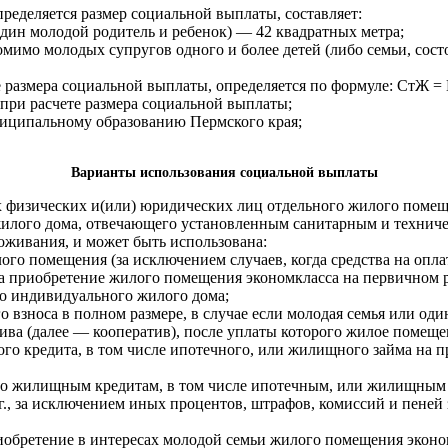
ределяется размер социальной выплаты, составляет:
дин молодой родитель и ребенок) — 42 квадратных метра;
имо молодых супругов одного и более детей (либо семьи, состо
те размера социальной выплаты, определяется по формуле: СтЖ = 
 при расчете размера социальной выплаты;
ниципальному образованию Пермского края;
Варианты использования социальной выплаты
 физических и(или) юридических лиц отдельного жилого помеще
илого дома, отвечающего установленным санитарным и техниче
оживания, и может быть использована:
ого помещения (за исключением случаев, когда средства на опл
на приобретение жилого помещения экономкласса на первичном 
во индивидуального жилого дома;
о взноса в полном размере, в случае если молодая семья или од
а (далее — кооператив), после уплаты которого жилое помещен
го кредита, в том числе ипотечного, или жилищного займа на 
 по жилищным кредитам, в том числе ипотечным, или жилищным 
., за исключением иных процентов, штрафов, комиссий и пеней 
иобретение в интересах молодой семьи жилого помещения эконом