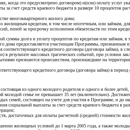
х, когда это предусмотрено договором) и(или) оплату услуг ук
ы за счет средств краевого бюджета в размере 10 процентов ра
ьстве многоквартирного жилого дома;
по жилищным кредитам, в том числе ипотечным, или займам, дл
ий, пеней за просрочку исполнения обязательств по этим креди
ой суммы долга и уплату процентов по кредитам или займам, в
ого дома предоставляется участницам Программы, признанным
 соответствующего кредитного договора (договора займа), в с
 в результате массовых трагических событий, при условии зак
обытиями признаются происшествия, произошедшие на территории 
тствующего кредитного договора (договора займа) в период с 01
, состоящая из одного молодого родителя и одного и более дете
ной молодой семье не превышает 35 лет (включительно). Достиж
одых семей, состоящих на учете для участия в Программе, и до 
ния социальной выплаты за счет средств краевого бюджета в раз
ерации;
ств, достаточных для оплаты расчетной (средней) стоимости жи
учшении жилищных условий до 1 марта 2005 года, а также молод