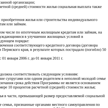
азанной организации;
счетной (средней) стоимости жилья социальная выплата также
я приобретения жилья или строительства индивидуального
там или займам.
 том числе по ипотечным жилищным кредитам или займам, на
 нуждающимися в улучшении жилищных условий в
ледующем порядке:
лючения соответствующего кредитного договора (договора
Пермского края, в результате которых пострадало (погибло) 50
 января 2006 г. до 01 января 2011 г.
й, должна соответствовать следующим условиям:
ение супругами или одним родителем в неполной молодой семье
окончания срока действия Программы не является основанием
мере 10 процентов расчетной (средней) стоимости жилья;
лья в части, превышающей размер предоставляемой социальной
ые семьи, признанные органами местного самоуправления по