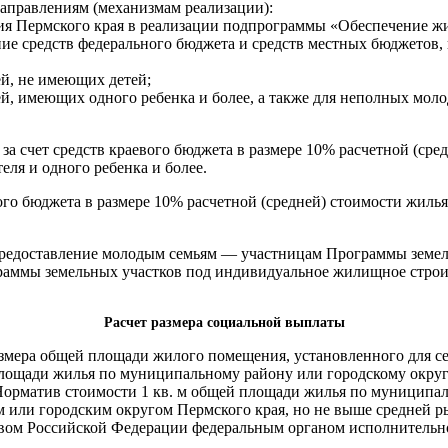
аправлениям (механизмам реализации):
ия Пермского края в реализации подпрограммы «Обеспечение ж
 средств федерального бюджета и средств местных бюджетов, в
й, не имеющих детей;
й, имеющих одного ребенка и более, а также для неполных моло
а счет средств краевого бюджета в размере 10% расчетной (сре
ля и одного ребенка и более.
ого бюджета в размере 10% расчетной (средней) стоимости жилья
предоставление молодым семьям — участницам Программы земел
аммы земельных участков под индивидуальное жилищное строи
Расчет размера социальной выплаты
азмера общей площади жилого помещения, установленного для с
лощади жилья по муниципальному району или городскому округу
рматив стоимости 1 кв. м общей площади жилья по муниципаль
или городским округом Пермского края, но не выше средней р
ом Российской Федерации федеральным органом исполнительно