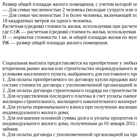
Размер общей площади жилого помещения, с учетом которой оп
— Для семьи численностью 2 человека (молодые супруги или о
— Для семьи численностью 3 и более человека, включающей пом
18 квадратных метров на одного человека.
Расчетная (средняя) стоимость жилья, используемая при расче
где СтЖ — расчетная (средняя) стоимость жилья, используемая
Н — норматив стоимости 1 кв. м общей площади жилья по му
РЖ — размер общей площади жилого помещения.
Социальная выплата предоставляется на приобретение у любых
вторичном рынке жилья или строительство индивидуального ж
условиям населенного пункта, выбранного для постоянного пр
1. Для оплаты приобретаемого по договору купли-продажи жил
составе стоимости договора с уполномоченной организацией 
2. Для оплаты договора строительного подряда на строительст
3. Для осуществления последнего платежа в счет уплаты паевог
жилищно-строительного, жилищного накопительного кооператив
4. Для уплаты первоначального взноса при получении жилищно
индивидуального жилого дома;
5. Для погашения основной суммы долга и уплаты процентов
индивидуального жилого дома, полученным до 01 января 2011 г
займам.
6. Для оплаты договора с уполномоченной организацией на пр