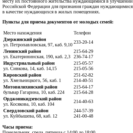
месту их постоянного жительства нуждающимися в улучшении 
Российской Федерации для признания граждан нуждающимися в
в качестве нуждающихся в жилых помещениях.
Пункты для приема документов от молодых семей:
Место нахождения
Телефон
Дзержинский район
233-20-14
ул. Петропавловская, 97, каб. 9,10
Ленинский район
215-64-29
ул. Екатерининская, 190, каб. 2,3
236-74-17
Индустриальный район
215-05-57
ул. Сивкова, 14, каб. 14,15
215-05-56
Кировский район
251-62-82
ул. Хмельницкого, 56, каб. 1
214-40-51
Мотовилихинский район
215-64-17
бульвар Гагарина, 10, каб. 224
215-64-28
Орджоникидзевский район
214-40-63
ул. Косякова, 10, каб. 104
Свердловский район
244-57-39
ул. Куйбышева, 68, каб. 12
241-00-48
Часы приема:
Понедельник, среда, пятница с 14:00 до 18:00