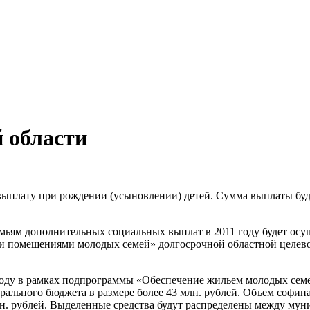
 области
плату при рождении (усыновлении) детей. Сумма выплаты будет
ям дополнительных социальных выплат в 2011 году будет осущ
 помещениями молодых семей» долгосрочной областной целево
 году в рамках подпрограммы «Обеспечение жильем молодых се
ерального бюджета в размере более 43 млн. рублей. Объем софин
млн. рублей. Выделенные средства будут распределены между му